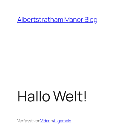
Zum
Inhalt
Albertstratham Manor Blog
springen
Hallo Welt!
Verfasst von
Vidar
in
Allgemein